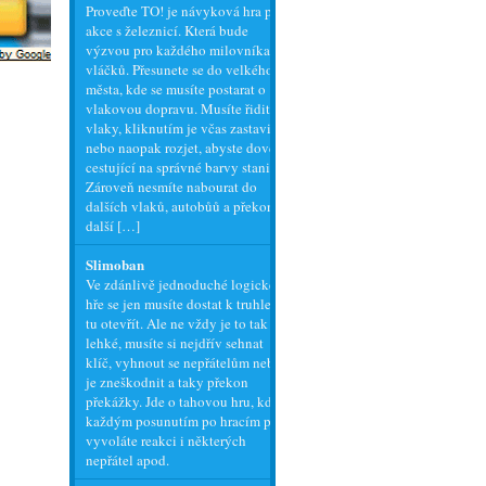
Proveďte TO! je návyková hra plná
akce s železnicí. Která bude
výzvou pro každého milovníka
vláčků. Přesunete se do velkého
města, kde se musíte postarat o
vlakovou dopravu. Musíte řidit
vlaky, kliknutím je včas zastavit,
nebo naopak rozjet, abyste dovezli
cestující na správné barvy stanic.
Zároveň nesmíte nabourat do
dalších vlaků, autobůů a překonat
další […]
Slimoban
Ve zdánlivě jednoduché logické
hře se jen musíte dostat k truhle a
tu otevřít. Ale ne vždy je to tak
lehké, musíte si nejdřív sehnat
klíč, vyhnout se nepřátelům nebo
je zneškodnit a taky překon
překážky. Jde o tahovou hru, kdy
každým posunutím po hracím poli
vyvoláte reakci i některých
nepřátel apod.