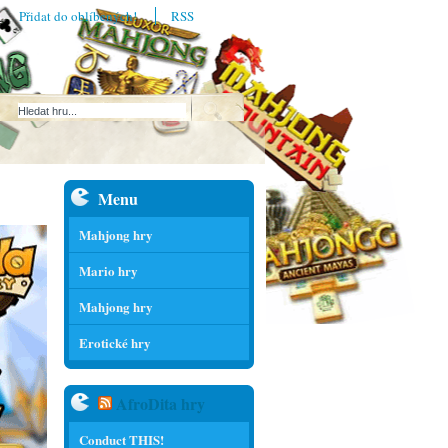
Přidat do oblíbených!
RSS
Menu
Mahjong hry
Mario hry
Mahjong hry
Erotické hry
AfroDita hry
Conduct THIS!