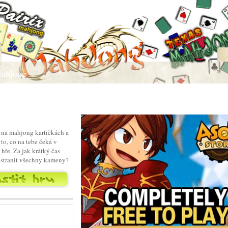
Mahjong
 na mahjong kartičkách a
to, co na tebe čeká v
hře. Za jak krátký čas
dstranit všechny kameny?