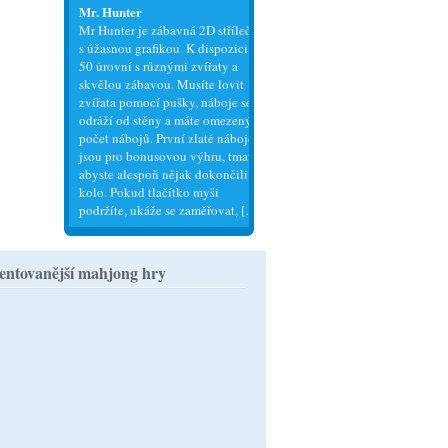
Mr. Hunter
Mr Hunter je zábavná 2D střílečka
s úžasnou grafikou. K dispozici je
50 úrovní s různými zvířaty a
skvělou zábavou. Musíte lovit
zvířata pomocí pušky, náboje se
odráží od stěny a máte omezený
počet nábojů. První zlaté náboje
jsou pro bonusovou výhru, tmavé,
abyste alespoň nějak dokončili
kolo. Pokud tlačítko myši
podržíte, ukáže se zaměřovat, […]
ntovanější mahjong hry