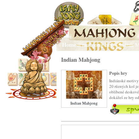
Home
mahjong hry
»
» Indian 
Indian Mahjong
Popis hry
Indiánské motivy
20 různých kol je 
oblíbené deskové 
dokážeš ze hry o
Indian Mahjong