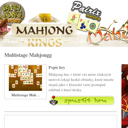
Home
mahjong hry
»
» Multistage Mahjongg
Multistage Mahjongg
Popis hry
Mahjong hra, v které vás místo čínksých
motivů čekají hezké obrázky, které musíte
stejně jako v klasické verzi postupně
odebrat z hrací desky.
Multistage Mah ...