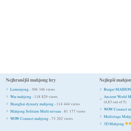
Nejhranější mahjong hry
Nejlepší mahjo
Lemonjong
- 306 346 views
Burger MAHJO
War mahjong
- 118 829 views
Ancient World M
(4,83 out of 5)
Shanghai dynasty mahjong
- 114 444 views
WOW Connect m
Mahjong Solitaire Multi-niveau
- 81 177 views
Multistage Mah
WOW Connect mahjong
- 73 202 views
3D Mahjong