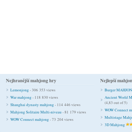
Nejhranější mahjong hry
Nejlepší mahjo
Lemonjong
- 306 353 views
Burger MAHJO
War mahjong
- 118 830 views
Ancient World M
(4,83 out of 5)
Shanghai dynasty mahjong
- 114 446 views
WOW Connect m
Mahjong Solitaire Multi-niveau
- 81 179 views
Multistage Mah
WOW Connect mahjong
- 73 204 views
3D Mahjong